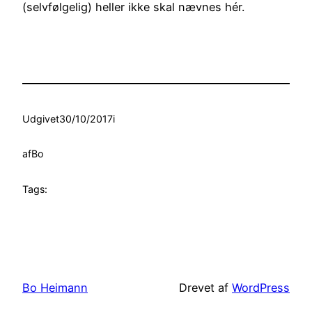
(selvfølgelig) heller ikke skal nævnes hér.
Udgivet
30/10/2017
i
af
Bo
Tags:
Bo Heimann
Drevet af
WordPress