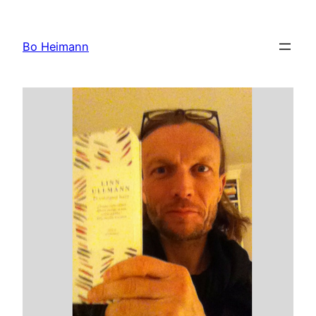
Spring
til
Bo Heimann
indhold