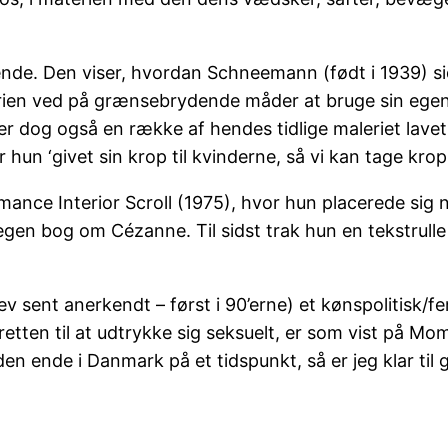
ende. Den viser, hvordan Schneemann (født i 1939) si
storien ved på grænsebrydende måder at bruge sin eg
er dog også en række af hendes tidlige maleriet lave
n ‘givet sin krop til kvinderne, så vi kan tage kro
mance Interior Scroll (1975), hvor hun placerede sig
egen bog om Cézanne. Til sidst trak hun en tekstrulle
sent anerkendt – først i 90’erne) et kønspolitisk/fe
 retten til at udtrykke sig seksuelt, er som vist på
en ende i Danmark på et tidspunkt, så er jeg klar til 