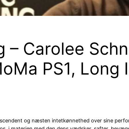
ng – Carolee Sc
MoMa PS1, Long I
anscendent og næsten intetkønnethed over sine per
 os, i materien med den dens vædsker, safter, bevægelse