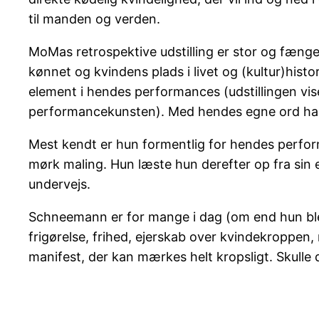
til manden og verden.
MoMas retrospektive udstilling er stor og fæng
kønnet og kvindens plads i livet og (kultur)hi
element i hendes performances (udstillingen vis
performancekunsten). Med hendes egne ord har hu
Mest kendt er hun formentlig for hendes perfor
mørk maling. Hun læste hun derefter op fra sin 
undervejs.
Schneemann er for mange i dag (om end hun blev 
frigørelse, frihed, ejerskab over kvindekroppen,
manifest, der kan mærkes helt kropsligt. Skulle d