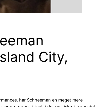
hneeman
sland City,
formances, har Schneeman en meget mere
r og former, i livet, i det politiske, i forholdet