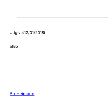
Udgivet
12/01/2018
i
af
Bo
Bo Heimann