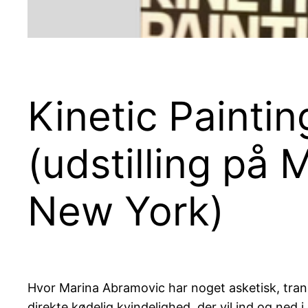
Kinetic Painti
(udstilling på 
New York)
Hvor Marina Abramovic har noget asketisk, tr
direkte kødelig kvindelighed, der vil ind og ned i