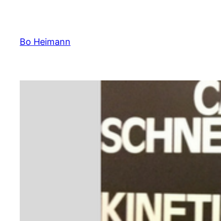
Spring
til
indhold
Bo Heimann